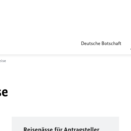
Deutsche Botschaft
eise
se
Reisepässe für Antragsteller