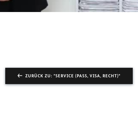
ZURÜCK ZU: "SERVICE (PASS, VISA, RECHT)"